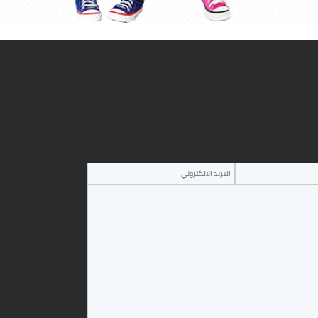
‏البريد الالكتروني ‏
‏الرسالة ‏
*
*